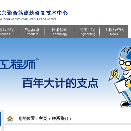
北京聚合筋建筑修复技术中心
 Juhejin Construction Crack Repair Center
程师历程
产品体系
技术创新
完美工程
工程师资讯
rocess
Products
Technology
Engineering
News
您的位置：
主页
>
联系我们
>